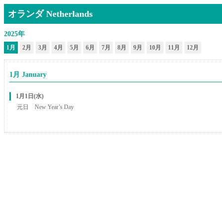
オランダ Netherlands
2025年
1月
2月
3月
4月
5月
6月
7月
8月
9月
10月
11月
12月
1月 January
1月1日(水)
元日 New Year’s Day