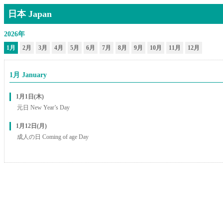
日本 Japan
2026年
1月
2月
3月
4月
5月
6月
7月
8月
9月
10月
11月
12月
1月 January
1月1日(木)
元日 New Year’s Day
1月12日(月)
成人の日 Coming of age Day