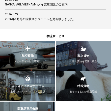
NANKAI AGL VIETNAMハノイ支店開設のご案内
2026.5.29
2026年6月分の混載スケジュールを更新致しました。
物流サービス
航空貨物
海上貨物
スピーディーに、確実に
大量の貨物を安価に輸送
ロジスティクスサービス
特殊貨物
最適なロジスティクスをご提供
あらゆるものが輸送可能
医薬品専用倉庫